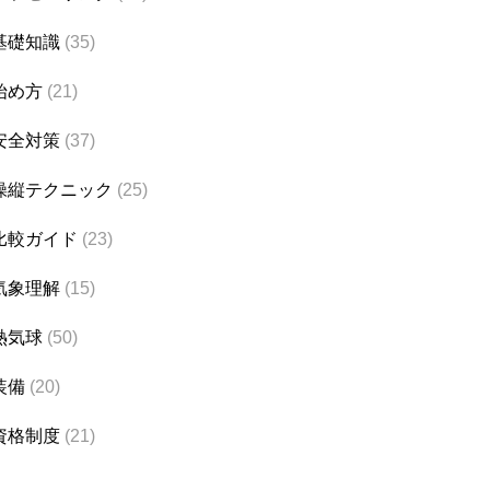
基礎知識
(35)
始め方
(21)
安全対策
(37)
操縦テクニック
(25)
比較ガイド
(23)
気象理解
(15)
熱気球
(50)
装備
(20)
資格制度
(21)