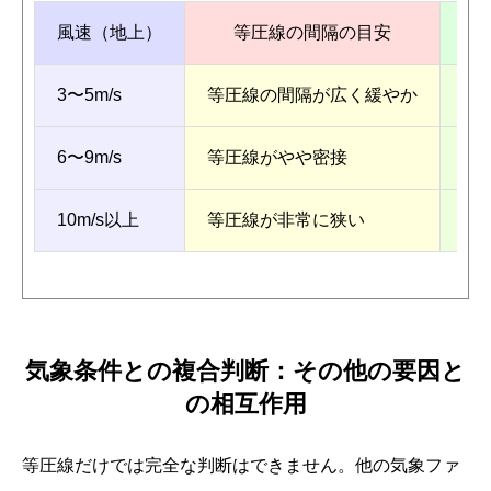
風速（地上）
等圧線の間隔の目安
3〜5m/s
等圧線の間隔が広く緩やか
初
6〜9m/s
等圧線がやや密接
経
10m/s以上
等圧線が非常に狭い
初
気象条件との複合判断：その他の要因と
の相互作用
等圧線だけでは完全な判断はできません。他の気象ファ