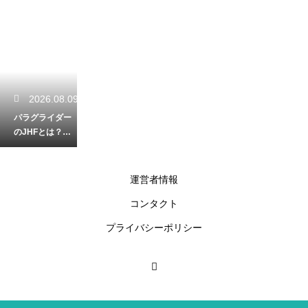
2026.08.09
パラグライダー
のJHFとは？安
全な飛行を支え
る団体の役割と
資格
運営者情報
コンタクト
2026.08.08
プライバシーポリシー
初心者必見！パ
ラグライダー体
験の初回の流れ
と当日の楽しみ
方