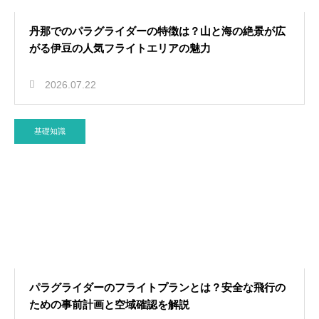
丹那でのパラグライダーの特徴は？山と海の絶景が広
がる伊豆の人気フライトエリアの魅力
2026.07.22
基礎知識
パラグライダーのフライトプランとは？安全な飛行の
ための事前計画と空域確認を解説