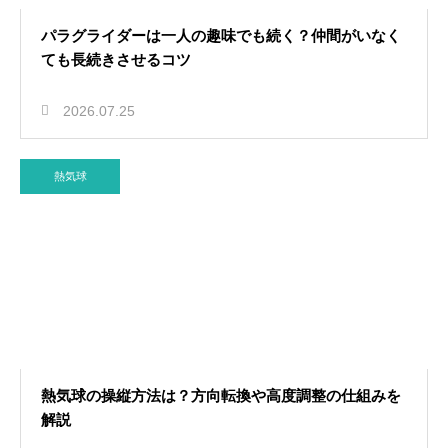
パラグライダーは一人の趣味でも続く？仲間がいなく
ても長続きさせるコツ
2026.07.25
熱気球
熱気球の操縦方法は？方向転換や高度調整の仕組みを
解説