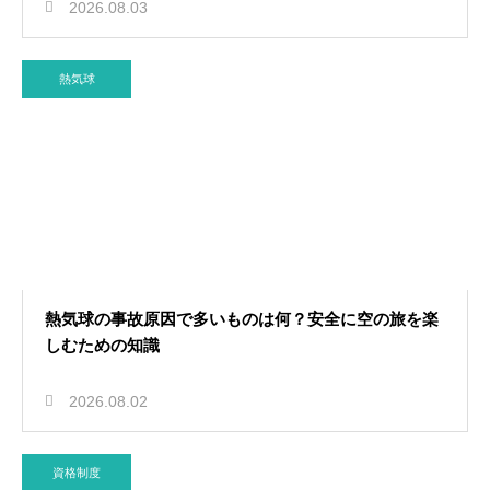
2026.08.03
熱気球
熱気球の事故原因で多いものは何？安全に空の旅を楽
しむための知識
2026.08.02
資格制度