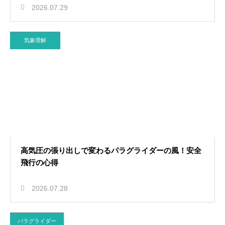
2026.07.29
気象理解
高気圧の張り出しで変わるパラグライダーの風！安全
飛行の心得
2026.07.28
パラグライダー