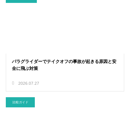
パラグライダーでテイクオフの事故が起きる原因と安
全に飛ぶ対策
2026.07.27
比較ガイド