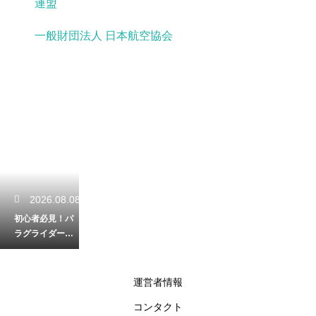
連盟
一般財団法人 日本航空協会
2026.08.08
初心者必見！パ
ラグライダー体
験の初回の流れ
と当日の楽しみ
方
運営者情報
コンタクト