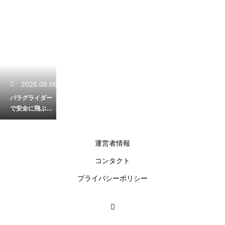
2026.08.06
パラグライダー
で安全に飛ぶた
めの無線の基本
的な使い方と合
図
運営者情報
コンタクト
2026.08.05
プライバシーポリシー
パラグライダー
の立ち上げ練習
は一人でもでき
る？効率的な練