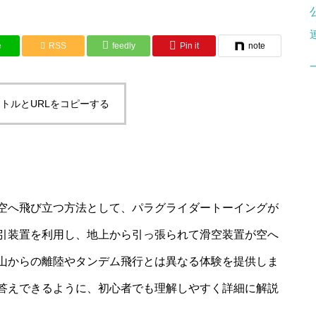
e
RSS
feedly
Pin it
note
トルとURLをコピーする
空へ飛び立つ方法として、パラグライダートーイングが
引装置を利用し、地上から引っ張られて滑空装置が空へ
山からの離陸やタンデム飛行とは異なる体験を提供しま
答えできるように、初心者でも理解しやすく詳細に解説