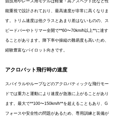
競技用やレース用モデルは軽量・高アスペクト比など性
能重視で設計されており、最高速度が非常に高くなりま
す。トリム速度は他クラスとあまり差はないものの、ス
ピードバーやトリマー全開で**60〜70km/h以上**に達す
ることがあります。降下率や操縦の難易度も高いため、
経験豊富なパイロット向きです。
アクロバット飛行時の速度
スパイラルやループなどのアクロバティックな飛行モー
ドでは重力と運動により速度が急激に上がることがあり
ます。最大で**100〜150km/h**を超えることもあり、G
フォースや安全性の問題があるため、専用訓練と装備が