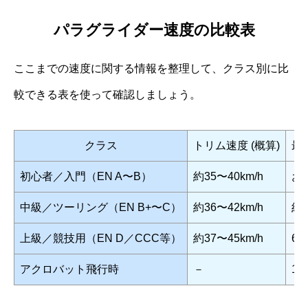
パラグライダー速度の比較表
ここまでの速度に関する情報を整理して、クラス別に比
較できる表を使って確認しましょう。
クラス
トリム速度 (概算)
最
初心者／入門（EN A〜B）
約35〜40km/h
およ
中級／ツーリング（EN B+〜C）
約36〜42km/h
約5
上級／競技用（EN D／CCC等）
約37〜45km/h
60
アクロバット飛行時
－
10