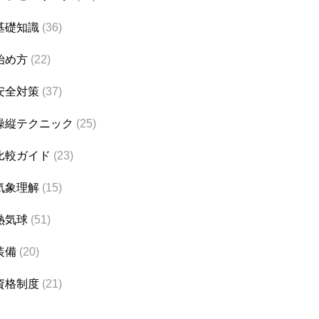
基礎知識
(36)
始め方
(22)
安全対策
(37)
操縦テクニック
(25)
比較ガイド
(23)
気象理解
(15)
熱気球
(51)
装備
(20)
資格制度
(21)