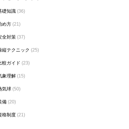
基礎知識
(36)
始め方
(21)
安全対策
(37)
操縦テクニック
(25)
比較ガイド
(23)
気象理解
(15)
熱気球
(50)
装備
(20)
資格制度
(21)