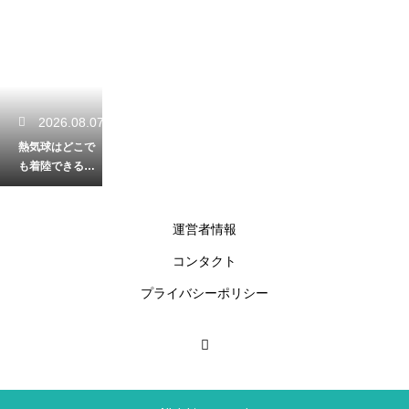
2026.08.07
熱気球はどこで
も着陸できる
の？着陸場所が
決まる仕組みを
徹底解説
運営者情報
コンタクト
2026.08.06
プライバシーポリシー
パラグライダー
で安全に飛ぶた
めの無線の基本
的な使い方と合
図